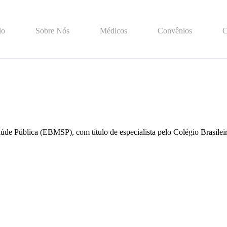
io
Sobre Nós
Médicos
Convênios
C
de Pública (EBMSP), com título de especialista pelo Colégio Brasilei