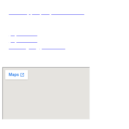
Endereço
R. da Graça, 374, Graça - Salvador – BA
Contatos
(71) 3016-8250
(71) 3016-8250
Clinicadagraca@yahoo.com.br
Maps
Copyright © 2024 Clínica da Graça