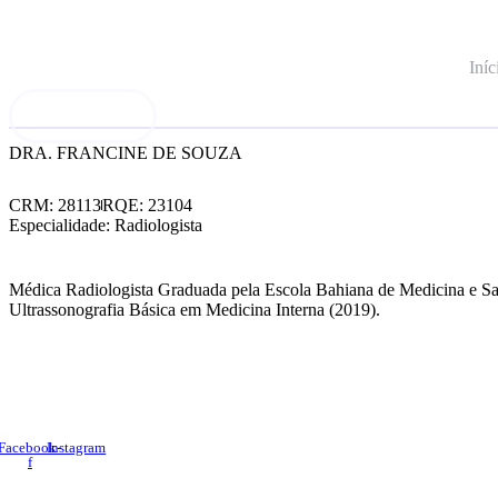
Ir
para
o
Iníc
conteúdo
Fale conosco
DRA. FRANCINE DE SOUZA
CRM: 28113
RQE: 23104
Especialidade: Radiologista
Médica Radiologista Graduada pela Escola Bahiana de Medicina e Saú
Ultrassonografia Básica em Medicina Interna (2019).
Lorem ipsum dolor sit amet, consec tetur adipiscing elit.
Facebook-
Instagram
f